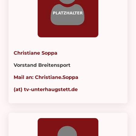
TENSPORT
ER UNS
CHPARTNER
Christiane Soppa
ERVEREIN
Vorstand Breitensport
RICHTE
Mail an: Christiane.Soppa
TALTUNGEN
(at) tv-unterhaugstett.de
U SHOP
NTAKT