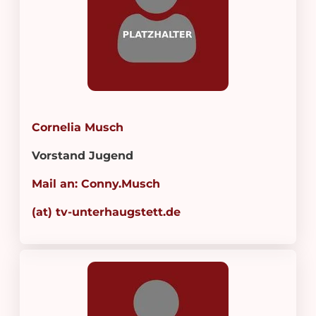
Cornelia Musch
Vorstand Jugend
Mail an: Conny.Musch
(at) tv-unterhaugstett.de
OME
STBALL